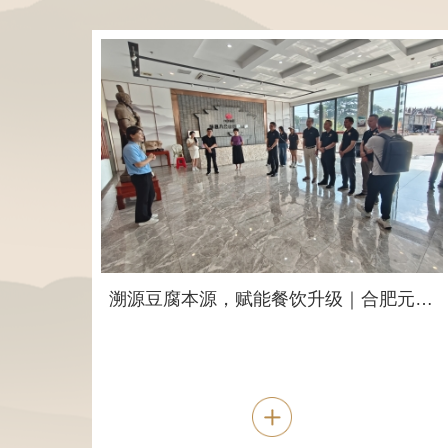
溯源豆腐本源，赋能餐饮升级｜合肥元一希尔顿酒店莅临我司天游web原生态手机端豆腐文化馆考察交流