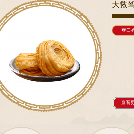
大救
爽口
查看