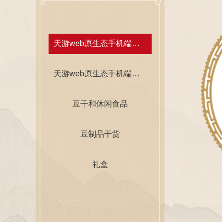
天游web原生态手机端腐乳
香菇酱 下饭佐餐开胃
天游web原生态手机端手工酱
豆干和休闲食品
豆制品干货
礼盒
多