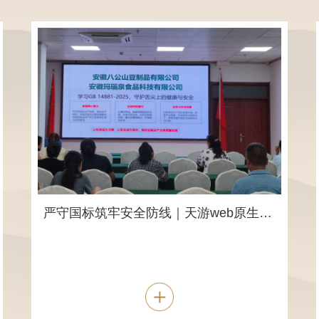
严守国标筑牢安全防线｜天游web原生态手机端豆制品、玛瑙泉食品开展 GB 14881-2025 新标准专项培训暨考核工作