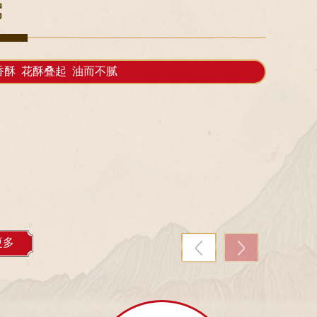
驾
香酥 花酥叠起 油而不腻
更多